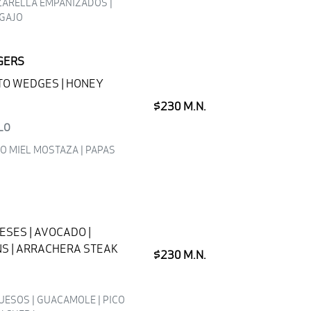
ARELLA EMPANIZADOS |
 GAJO
GERS
ATO WEDGES | HONEY
$230 M.N.
LO
O MIEL MOSTAZA | PAPAS
EESES | AVOCADO |
NS | ARRACHERA STEAK
$230 M.N.
UESOS | GUACAMOLE | PICO