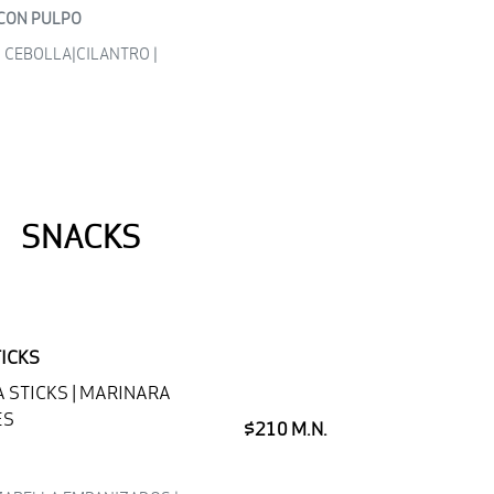
CON PULPO
 CEBOLLA|CILANTRO |
SNACKS
ICKS
STICKS | MARINARA
ES
$210 M.N.