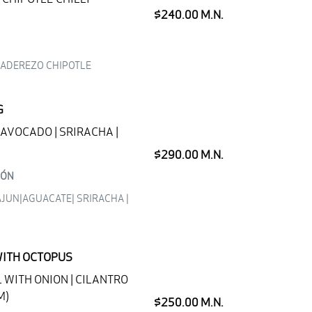
$240.00 M.N.
| ADEREZO CHIPOTLE
G
 AVOCADO | SRIRACHA |
$290.00 M.N.
MÓN
JUN|AGUACATE| SRIRACHA |
WITH OCTOPUS
 WITH ONION | CILANTRO
M)
$250.00 M.N.