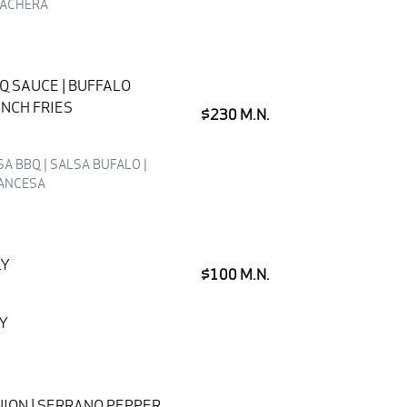
RRACHERA
BQ SAUCE | BUFFALO
ENCH FRIES
$230 M.N.
LSA BBQ | SALSA BUFALO |
RANCESA
LY
$100 M.N.
LY
NION | SERRANO PEPPER