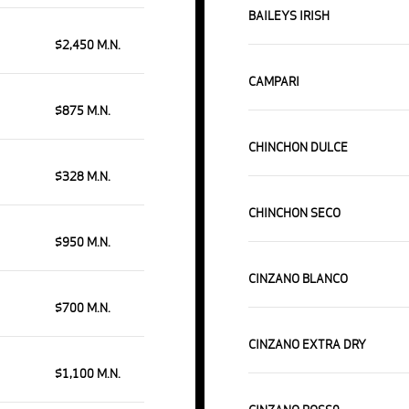
BAILEYS IRISH
$2,450 M.N.
CAMPARI
$875 M.N.
CHINCHON DULCE
$328 M.N.
CHINCHON SECO
$950 M.N.
CINZANO BLANCO
$700 M.N.
CINZANO EXTRA DRY
$1,100 M.N.