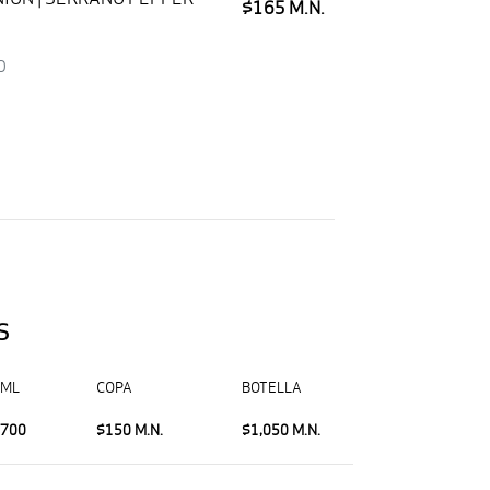
$165 M.N.
O
S
ML
COPA
BOTELLA
700
$150 M.N.
$1,050 M.N.