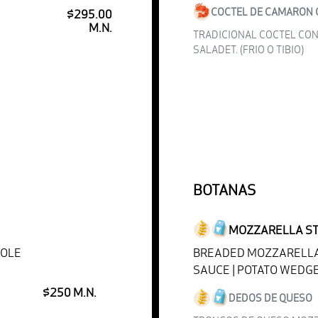
COCTEL DE CAMARON 
$295.00
M.N.
TRADICIONAL COCTEL CON
SALADET. (FRIO O TIBIO)
BOTANAS
MOZZARELLA ST
MOLE
BREADED MOZZARELLA 
SAUCE | POTATO WEDG
$250 M.N.
DEDOS DE QUESO