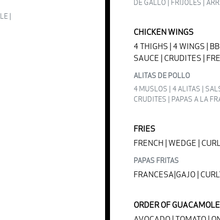
DE GALLO | FRIJOLES | A
LE |
CHICKEN WINGS
4 THIGHS | 4 WINGS | B
SAUCE | CRUDITES | FR
ALITAS DE POLLO
4 MUSLOS | 4 ALITAS | SA
CRUDITES | PAPAS A LA F
FRIES
FRENCH | WEDGE | CUR
PAPAS FRITAS
FRANCESA|GAJO | CUR
ORDER OF GUACAMOLE
AVOCADO | TOMATO | O