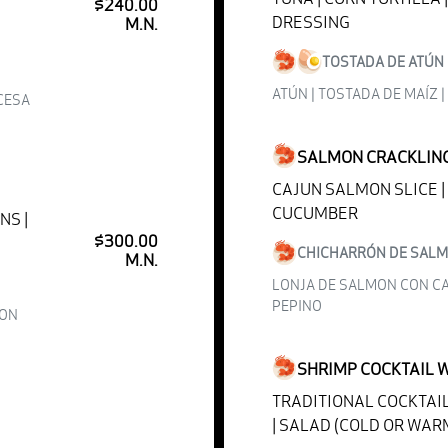
$240.00
DRESSING
M.N.
TOSTADA DE ATÚN
ATÚN | TOSTADA DE MAÍZ 
NCESA
SALMON CRACKLIN
CAJUN SALMON SLICE |
CUCUMBER
NS |
$300.00
CHICHARRÓN DE SAL
M.N.
LONJA DE SALMON CON CA
PEPINO
RON
SHRIMP COCKTAIL 
TRADITIONAL COCKTAIL
| SALAD (COLD OR WAR