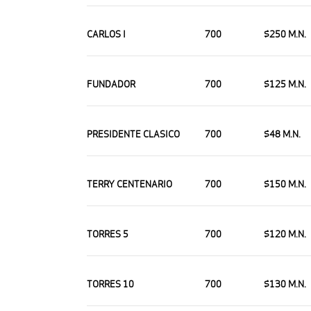
CARLOS I
700
$250 M.N.
FUNDADOR
700
$125 M.N.
PRESIDENTE CLASICO
700
$48 M.N.
TERRY CENTENARIO
700
$150 M.N.
TORRES 5
700
$120 M.N.
TORRES 10
700
$130 M.N.