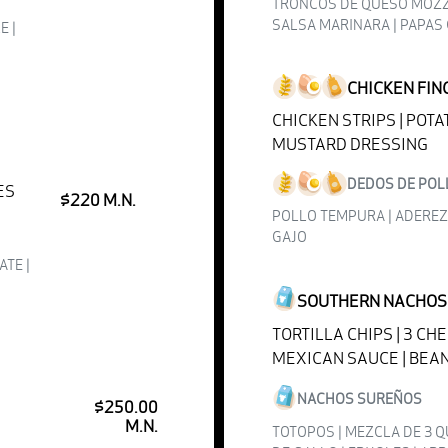
TRONCOS DE QUESO MOZZ
SALSA MARINARA | PAPAS
E |
CHICKEN FIN
CHICKEN STRIPS | POT
MUSTARD DRESSING
DEDOS DE POL
ES
$220 M.N.
POLLO TEMPURA | ADEREZ
GAJO
TE |
SOUTHERN NACHOS
TORTILLA CHIPS | 3 CH
MEXICAN SAUCE | BEA
NACHOS SUREÑOS
$250.00
M.N.
TOTOPOS | MEZCLA DE 3 Q